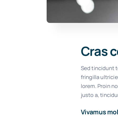
Cras c
Sed tincidunt t
fringilla ultric
lorem. Proin n
justo a, tincid
Vivamus moll