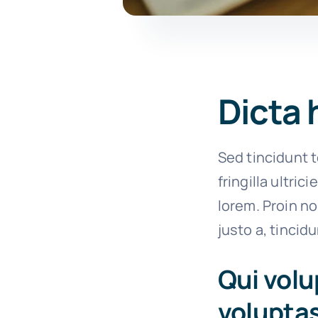
Dicta 
Sed tincidunt t
fringilla ultric
lorem. Proin n
justo a, tincid
Qui volu
voluptas