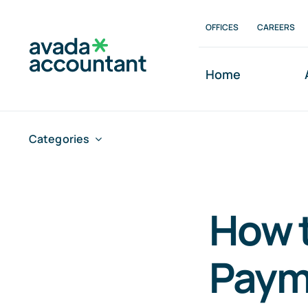
Skip
OFFICES
CAREERS
to
content
Home
Categories
How t
Paym