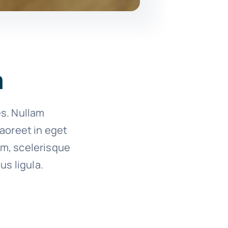
a
es. Nullam
 laoreet in eget
um, scelerisque
us ligula.