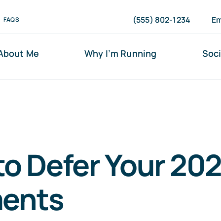
(555) 802-1234
Em
FAQS
About Me
Why I’m Running
Soci
o Defer Your 202
ents