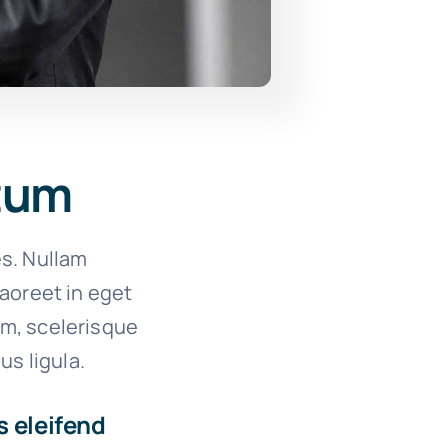
ctum
es. Nullam
 laoreet in eget
um, scelerisque
us ligula.
s eleifend