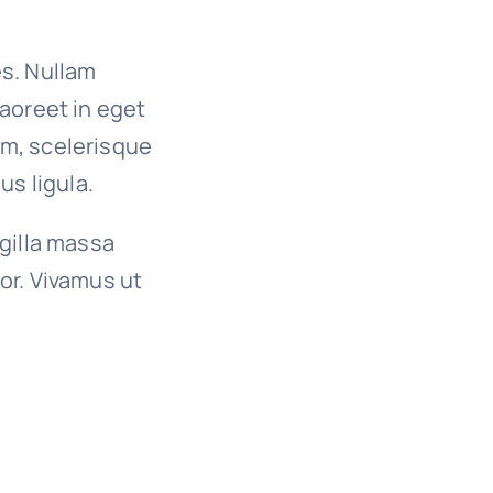
es. Nullam
 laoreet in eget
um, scelerisque
us ligula.
ngilla massa
or. Vivamus ut