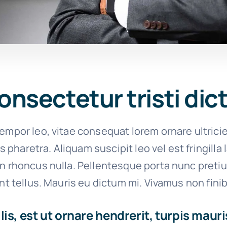
onsectetur tristi di
empor leo, vitae consequat lorem ornare ultrici
ies pharetra. Aliquam suscipit leo vel est fringilla
on rhoncus nulla. Pellentesque porta nunc preti
unt tellus. Mauris eu dictum mi. Vivamus non finib
is, est ut ornare hendrerit, turpis mauri