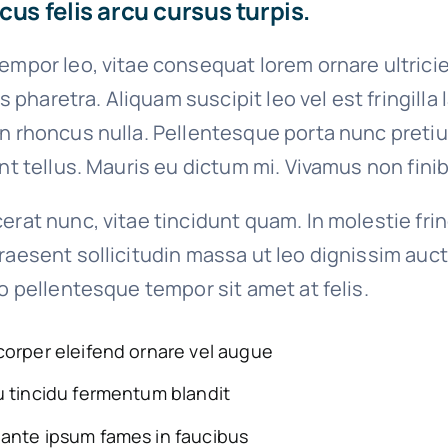
cus felis arcu cursus turpis.
empor leo, vitae consequat lorem ornare ultrici
ies pharetra. Aliquam suscipit leo vel est fringilla
on rhoncus nulla. Pellentesque porta nunc preti
unt tellus. Mauris eu dictum mi. Vivamus non finib
erat nunc, vitae tincidunt quam. In molestie fri
raesent sollicitudin massa ut leo dignissim auct
io pellentesque tempor sit amet at felis.
corper eleifend ornare vel augue
u tincidu fermentum blandit
ante ipsum fames in faucibus