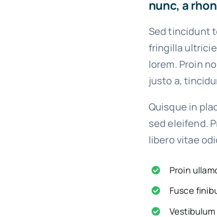
nunc, a rhon
Sed tincidunt t
fringilla ultric
lorem. Proin n
justo a, tincid
Quisque in plac
sed eleifend. P
libero vitae od
Proin ullam
Fusce finib
Vestibulum 