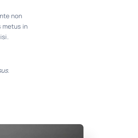
ante non
s metus in
isi.
sus.