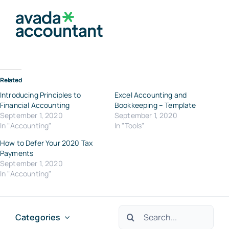
Skip
to
Togg
content
Navig
Home
Related
Introducing Principles to
Excel Accounting and
Financial Accounting
Bookkeeping – Template
About Me
September 1, 2020
September 1, 2020
In "Accounting"
In "Tools"
How to Defer Your 2020 Tax
Why I’m Running
Payments
September 1, 2020
In "Accounting"
Social
Search
Categories
Contact